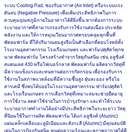
ระบบ Cooling Pad, ช่องรับอากาศ (Air Inlet) หรือระบบแรง
ดันลบ (Negative Pressure) เพื่อเพิ่มประสิทธิภาพในการ
ควบคุมอุณหภูมิภายในอาคารได้ดียิ่งขึ้น หากต้องการระบบ
ระบายอากาศที่สามารถรองรับการใช้งานต่อเนื่อง ประหยัด
พลังงาน และให้การหมุนเวียนอากาศครอบคลุมทุกพื้นที่
พัดลมฟาร์ม ที่ให้ปริมาณลมสูงจึงเป็นตัวเลือกที่ตอบโจทย์ทั้ง
โรงงานอุตสาหกรรม โรงเรือนเกษตร และฟาร์มปศุสัตว์ทุกข
นาด พัดลมฟาร์ม โครงสร้างทำจากวัสดุกันสนิม เช่น อลูซิงค์
สแตนเลส 430 หรือไฟเบอร์กลาส พัดลมฟาร์ม ผลิตจากวัสดุที่
มีความแข็งแรงและทนทานต่อการกัดกร่อน เพื่อรองรับการ
ใช้งานในสภาพแวดล้อมที่มีความชื้นสูง ฝุ่นละออง หรือไอ
สารเคมี ซึ่งพบได้บ่อยในโรงงานอุตสาหกรรม ฟาร์มปศุสัตว์
และโรงเรือนเกษตร การเลือกวัสดุที่เหมาะสมจะช่วยยืดอายุ
การใช้งาน ลดค่าใช้จ่ายในการบำรุงรักษา และทำให้ระบบ
ระบายอากาศทำงานได้อย่างมีประสิทธิภาพในระยะยาว วัสดุ
ที่นิยมใช้ในการผลิต พัดลมฟาร์ม ได้แก่ อลูซิงค์ (Aluzinc)
แผ่นเหล็กเคลือบอะลูมิเนียมและสังกะสี (Aluzinc) มีคุณสมบัติ
เด่นในการป้องกันสนิม ทนต่อความร้อนและสภาพอากาศได้ดี