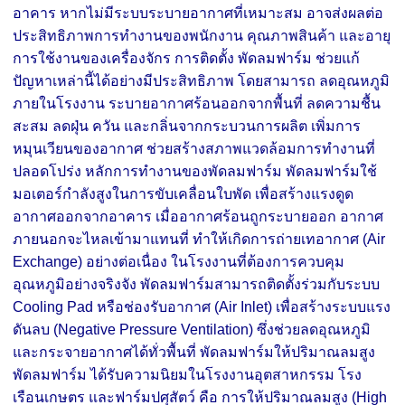
อาคาร หากไม่มีระบบระบายอากาศที่เหมาะสม อาจส่งผลต่อ
ประสิทธิภาพการทำงานของพนักงาน คุณภาพสินค้า และอายุ
การใช้งานของเครื่องจักร การติดตั้ง พัดลมฟาร์ม ช่วยแก้
ปัญหาเหล่านี้ได้อย่างมีประสิทธิภาพ โดยสามารถ ลดอุณหภูมิ
ภายในโรงงาน ระบายอากาศร้อนออกจากพื้นที่ ลดความชื้น
สะสม ลดฝุ่น ควัน และกลิ่นจากกระบวนการผลิต เพิ่มการ
หมุนเวียนของอากาศ ช่วยสร้างสภาพแวดล้อมการทำงานที่
ปลอดโปร่ง หลักการทำงานของพัดลมฟาร์ม พัดลมฟาร์มใช้
มอเตอร์กำลังสูงในการขับเคลื่อนใบพัด เพื่อสร้างแรงดูด
อากาศออกจากอาคาร เมื่ออากาศร้อนถูกระบายออก อากาศ
ภายนอกจะไหลเข้ามาแทนที่ ทำให้เกิดการถ่ายเทอากาศ (Air
Exchange) อย่างต่อเนื่อง ในโรงงานที่ต้องการควบคุม
อุณหภูมิอย่างจริงจัง พัดลมฟาร์มสามารถติดตั้งร่วมกับระบบ
Cooling Pad หรือช่องรับอากาศ (Air Inlet) เพื่อสร้างระบบแรง
ดันลบ (Negative Pressure Ventilation) ซึ่งช่วยลดอุณหภูมิ
และกระจายอากาศได้ทั่วพื้นที่ พัดลมฟาร์มให้ปริมาณลมสูง
พัดลมฟาร์ม ได้รับความนิยมในโรงงานอุตสาหกรรม โรง
เรือนเกษตร และฟาร์มปศุสัตว์ คือ การให้ปริมาณลมสูง (High