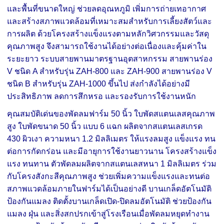
และพื้นที่ขนาดใหญ่ ช่วยลดอุณหภูมิ เพิ่มการถ่ายเทอากาศ
และสร้างสภาพแวดล้อมที่เหมาะสมสำหรับการเลี้ยงสัตว์และ
การผลิต ด้วยโครงสร้างแข็งแรงตามหลักวิศวกรรมและวัสดุ
คุณภาพสูง จึงสามารถใช้งานได้อย่างต่อเนื่องและคุ้มค่าใน
ระยะยาว ระบบสายพานมาตรฐานอุตสาหกรรม สายพานร่อง
V ชนิด A สำหรับรุ่น ZAH-800 และ ZAH-900 สายพานร่อง V
ชนิด B สำหรับรุ่น ZAH-1000 ขึ้นไป ส่งกำลังได้อย่างมี
ประสิทธิภาพ ลดการสึกหรอ และรองรับการใช้งานหนัก
คุณสมบัติเด่นของพัดลมฟาร์ม 50 นิ้ว ใบพัดสแตนเลสคุณภาพ
สูง ใบพัดขนาด 50 นิ้ว แบบ 6 แฉก ผลิตจากสแตนเลสเกรด
430 ผิวเงา ความหนา 1.2 มิลลิเมตร ให้แรงลมสูง แข็งแรง ทน
ต่อการกัดกร่อน และมีอายุการใช้งานยาวนาน โครงสร้างแข็ง
แรง ทนทาน ตัวพัดลมผลิตจากสแตนเลสหนา 1 มิลลิเมตร ร่วม
กับโครงสังกะสีคุณภาพสูง ช่วยเพิ่มความแข็งแรงและทนต่อ
สภาพแวดล้อมภายในฟาร์มได้เป็นอย่างดี บานเกล็ดอัตโนมัติ
ป้องกันแมลง ติดตั้งบานเกล็ดเปิด-ปิดลมอัตโนมัติ ช่วยป้องกัน
แมลง ฝุ่น และสิ่งสกปรกเข้าสู่โรงเรือนเมื่อพัดลมหยุดทำงาน