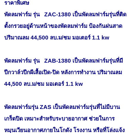
ราคาพิเศษ
พัดลมฟาร์ม รุ่น ZAC-1380 เป็นพัดลมฟาร์มรุ่นที่ติด
ตั้งกรวยอยู่ด้านหน้าของพัดลมฟาร์ม ป้องกันฝนสาด
ปริมาณลม 44,500 ลบ.ม/ชม มอเตอร์ 1.1 kw
พัดลมฟาร์ม รุ่น ZAB-1380 เป็นพัดลมฟาร์มรุ่นที่มี
ปีกวาล์วปีกผีเสื้อเปิด-ปิด หลังการทำงาน ปริมาณลม
44,500 ลบ.ม/ชม มอเตอร์ 1.1 kw
พัดลมฟาร์มรุ่น ZAS เป็นพัดลมฟาร์มรุ่นที่ไม่มีบาน
เกร็ดปิด เหมาะสำหรับระบายอากาศ ช่วยในการ
หมุนเวียนอากาศภายในโกดัง โรงงาน หรือที่โล่งแจ้ง