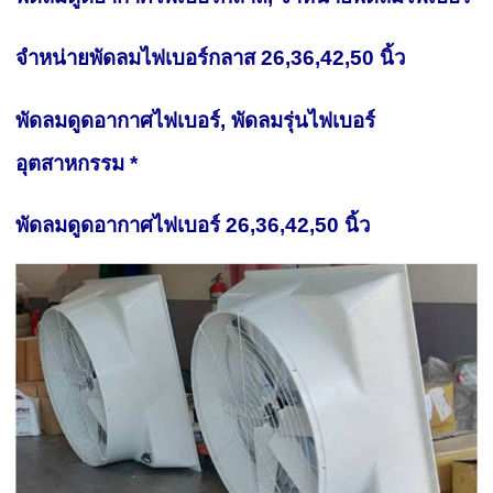
จำหน่ายพัดลมไฟเบอร์กลาส
26,36,42,50 นิ้ว
พัดลมดูดอากาศไฟเบอร์,
พัดลมรุ่นไฟเบอร์
อุตสาหกรรม *
พัดลมดูดอากาศไฟเบอร์ 26,36,42,50 นิ้ว