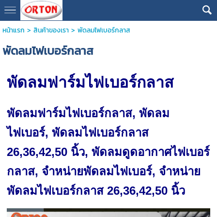
หน้าแรก
>
สินค้าของเรา
>
พัดลมไฟเบอร์กลาส
พัดลมไฟเบอร์กลาส
พัดลมฟาร์มไฟเบอร์กลาส
พัดลมฟาร์มไฟเบอร์กลาส, พัดลม
ไฟเบอร์, พัดลมไฟเบอร์กลาส
26,36,42,50 นิ้ว, พัดลมดูดอากาศไฟเบอร์
กลาส, จำหน่ายพัดลมไฟเบอร์, จำหน่าย
พัดลมไฟเบอร์กลาส 26,36,42,50 นิ้ว