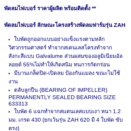
พัดลมไฟเบอร์ ราคาผู้ผลิต พร้อมติดตั้ง **
พัดลมไฟเบอร์ ลักษณะโครงสร้างพัดลมฟาร์มรุ่น ZAH
ใบพัดถูกออกแบบอย่างแข็งแรงตามหลัก
วิศวกรรมศาสตร์ ทำจากสเตนเลส
โครงทำจาก
สังกะสีแบบ Galvalume ส่วนผสมของอลูมิเนียมอัล
ลอยด์ 55%ไม่ทำให้เกิดสนิม ทนการกัดกร่อน
มีบานเกล็ดปิด-เปิดลม ป้องกันแมลง ขณะไม่ใช้
งาน
ตลับลูกปืน (BEARING OF IMPELLER)
PERMANENTLY SEALED BEARING SIZE
633313
ใบพัด 6 แฉกทำจากสแตนเลสแบบเงา หนา 1.2
มม. เกรด 430 (ยกเว้นรุ่น ZAH 620 มี 4 ใบพัด ขับ
ตรง)