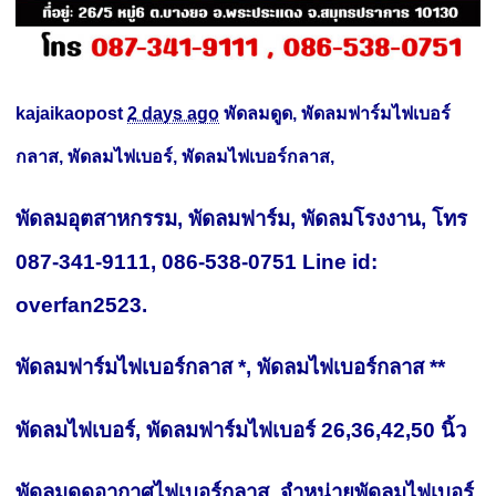
kajaikaopost
2 days ago
พัดลมดูด,
พัดลมฟาร์มไฟเบอร์
กลาส,
พัดลมไฟเบอร์,
พัดลมไฟเบอร์กลาส,
พัดลมอุตสาหกรรม, พัดลมฟาร์ม, พัดลมโรงงาน, โทร
087-341-9111, 086-538-0751 Line id:
overfan2523.
พัดลมฟาร์มไฟเบอร์กลาส *, พัดลมไฟเบอร์กลาส **
พัดลมไฟเบอร์
, พัดลมฟาร์มไฟเบอร์ 26,36,42,50 นิ้ว
พัดลมดูดอากาศไฟเบอร์กลาส, จำหน่ายพัดลมไฟเบอร์