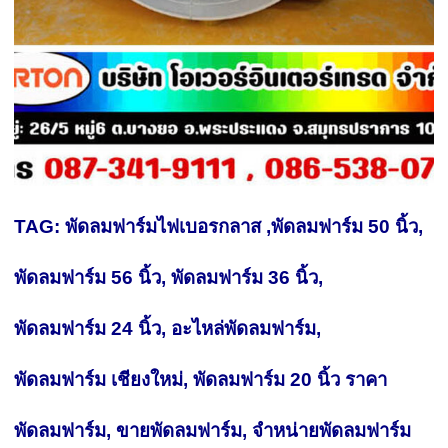
TAG:
พัดลมฟาร์มไฟเบอรกลาส
,พัดลมฟาร์ม 50 นิ้ว,
พัดลมฟาร์ม 56 นิ้ว, พัดลมฟาร์ม 36 นิ้ว,
พัดลมฟาร์ม 24 นิ้ว, อะไหล่พัดลมฟาร์ม,
พัดลมฟาร์ม เชียงใหม่, พัดลมฟาร์ม 20 นิ้ว ราคา
พัดลมฟาร์ม, ขายพัดลมฟาร์ม, จำหน่ายพัดลมฟาร์ม