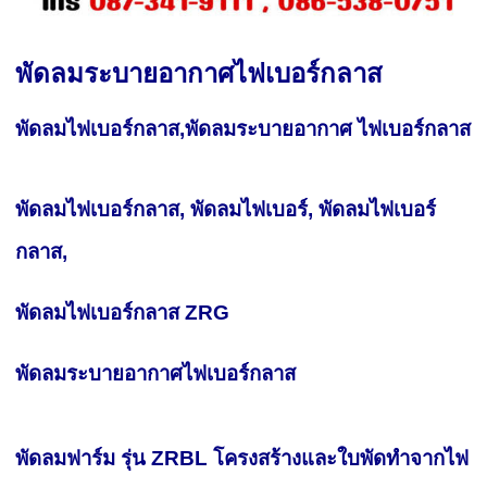
พัดลมระบายอากาศไฟเบอร์กลาส
พัดลมไฟเบอร์กลาส,พัดลมระบายอากาศ ไฟเบอร์กลาส
พัดลมไฟเบอร์กลาส,
พัดลมไฟเบอร์
, พัดลมไฟเบอร์
กลาส,
พัดลมไฟเบอร์กลาส ZRG
พัดลมระบายอากาศไฟเบอร์กลาส
พัดลมฟาร์ม รุ่น ZRBL โครงสร้างและใบพัดทำจากไฟ