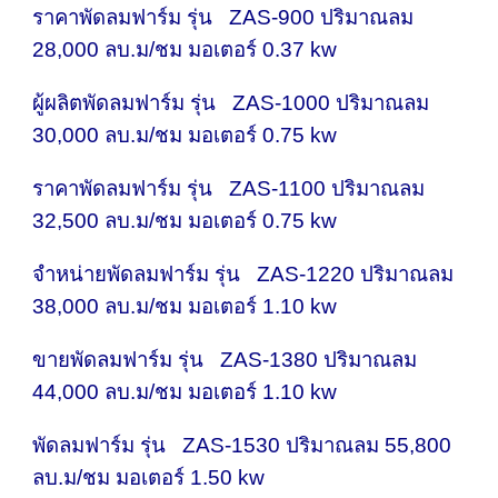
ราคาพัดลมฟาร์ม รุ่น ZAS-900 ปริมาณลม
28,000 ลบ.ม/ชม มอเตอร์ 0.37 kw
ผู้ผลิตพัดลมฟาร์ม รุ่น ZAS-1000 ปริมาณลม
30,000 ลบ.ม/ชม มอเตอร์ 0.75 kw
ราคาพัดลมฟาร์ม รุ่น ZAS-1100 ปริมาณลม
32,500 ลบ.ม/ชม มอเตอร์ 0.75 kw
จำหน่ายพัดลมฟาร์ม รุ่น ZAS-1220 ปริมาณลม
38,000 ลบ.ม/ชม มอเตอร์ 1.10 kw
ขายพัดลมฟาร์ม รุ่น ZAS-1380 ปริมาณลม
44,000 ลบ.ม/ชม มอเตอร์ 1.10 kw
พัดลมฟาร์ม
รุ่น ZAS-1530 ปริมาณลม 55,800
ลบ.ม/ชม มอเตอร์ 1.50 kw