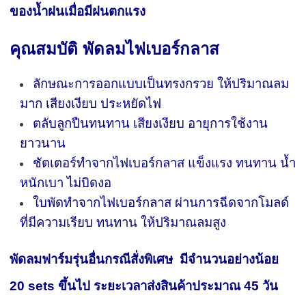
ของน้ำฝนเมื่อมีฝนตกแรง
คุณสมบัติ พัดลมไฟเบอร์กลาส
ลักษณะการออกแบบเป็นทรงกรวย ให้ปริมาณลม
มาก เสียงเงียบ ประหยัดไฟ
ตลับลูกปืนทนทาน เสียงเงียบ อายุการใช้งาน
ยาวนาน
ชัตเตอร์ทำจากไฟเบอร์กลาส แข็งแรง ทนทาน น้ำ
หนักเบา ไม่บิดงอ
ใบพัดทำจากไฟเบอร์กลาส ผ่านการฉีดจากโมลด์
ที่มีความเรียบ ทนทาน ให้ปริมาณลมสูง
พัดลมฟาร์มรุ่นอื่นกรณีสั่งพิเศษ มีจำนวนอย่างน้อย
20 sets ขึ้นไป ระยะเวลาส่งสินค้าประมาณ 45 วัน