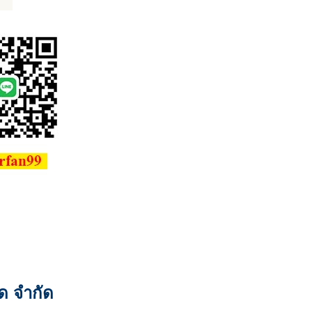
รด จำกัด