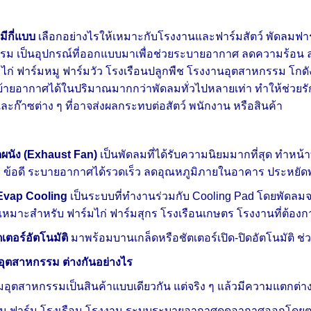
ีกี่แบบ
เลือกอย่างไรให้เหมาะกับโรงงานและฟาร์มสัตว์ พัดลมฟาร
 เป็นอุปกรณ์ที่ออกแบบมาเพื่อช่วยระบายอากาศ ลดความร้อน ลด
ไก่ ฟาร์มหมู ฟาร์มวัว โรงเรือนปลูกพืช โรงงานอุตสาหกรรม โกดัง
อนย้ายอากาศได้ในปริมาณมากกว่าพัดลมทั่วไปหลายเท่า ทำให้
ละก๊าซต่าง ๆ ที่อาจส่งผลกระทบต่อสัตว์ พนักงาน หรือสินค้า
ผนัง (Exhaust Fan)
เป็นพัดลมที่ได้รับความนิยมมากที่สุด ทำห
 ข้อดี ระบายอากาศได้รวดเร็ว ลดอุณหภูมิภายในอาคาร ประหยัดพ
Evap Cooling
เป็นระบบที่ทำงานร่วมกับ Cooling Pad โดยพัดลมจ
ง เหมาะสำหรับ ฟาร์มไก่ ฟาร์มสุกร โรงเรือนเกษตร โรงงานที่ต้อ
ตอร์อัตโนมัติ
มาพร้อมบานเกล็ดหรือชัตเตอร์เปิด-ปิดอัตโนมัติ 
อุตสาหกรรม ต่างกันอย่างไร
ุตสาหกรรมเป็นสินค้าแบบเดียวกัน แต่จริง ๆ แล้วมีความแตกต่างด
นใน ฟาร์ม โรงเรือน โรงงาน ระบบระบายอากาศดูดอากาศออกโดยต