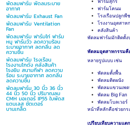
ฟาร์มสุกร
พัดลมฟาร์ม พัดลมระบาย
อากาศ
ฟาร์มโคนม
พัดลมฟาร์ม Exhaust Fan
โรงเรือนปลูกพื
พัดลมฟาร์ม Ventilation
โรงงานอุตสาห
Fan
คลังสินค้า
พัดลมฟาร์ม ฟาร์มไก่ ฟาร์ม
พัดลมฟาร์มมักติดตั้
หมู ฟาร์มวัว ลดความร้อน
ระบายอากาศ ลดกลิ่น ลด
ความชื้น
พัดลมอุตสาหกรรมค
พัดลมฟาร์ม โรงเรือน
หลายรูปแบบ เช่น
โรงงานโกดัง คลังสินค้า
โรงยิม สนามกีฬา ลดความ
พัดลมตั้งพื้น
ร้อน ระบายอากาศ ลดกลิ่น
ลดความชื้น
พัดลมติดผนัง
พัดลมฟาร์ม 30 นิ้ว 36 นิ้ว
พัดลมแขวนเพด
44 นิ้ว 50 นิ้ว ปริมาณลม
พัดลม Big Fan
CMH มอเตอร์ IP55 ใบพัดส
พัดลมโบลเวอร์
แตนเลส ชัตเตอร์
บานเกล็ด
หน้าที่หลักคือช่วย
เปรียบเทียบความแต