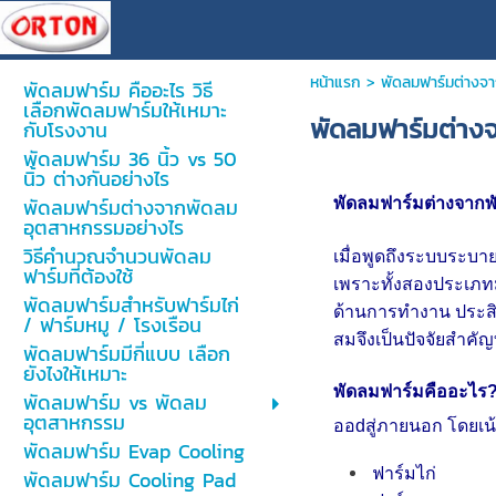
หน้าแรก
>
พัดลมฟาร์มต่างจ
พัดลมฟาร์ม คืออะไร วิธี
เลือกพัดลมฟาร์มให้เหมาะ
พัดลมฟาร์มต่าง
กับโรงงาน
พัดลมฟาร์ม 36 นิ้ว vs 50
นิ้ว ต่างกันอย่างไร
พัดลมฟาร์มต่างจากพัดลม
พัดลมฟาร์มต่างจากพ
อุตสาหกรรมอย่างไร
วิธีคำนวณจำนวนพัดลม
เมื่อพูดถึงระบบระบ
ฟาร์มที่ต้องใช้
เพราะทั้งสองประเภท
พัดลมฟาร์มสำหรับฟาร์มไก่
ด้านการทำงาน ประสิ
/ ฟาร์มหมู / โรงเรือน
สมจึงเป็นปัจจัยสำค
พัดลมฟาร์มมีกี่แบบ เลือก
ยังไงให้เหมาะ
พัดลมฟาร์มคืออะไร
พัดลมฟาร์ม vs พัดลม
อุตสาหกรรม
ออdสู่ภายนอก โดยเน
พัดลมฟาร์ม Evap Cooling
ฟาร์มไก่
พัดลมฟาร์ม Cooling Pad