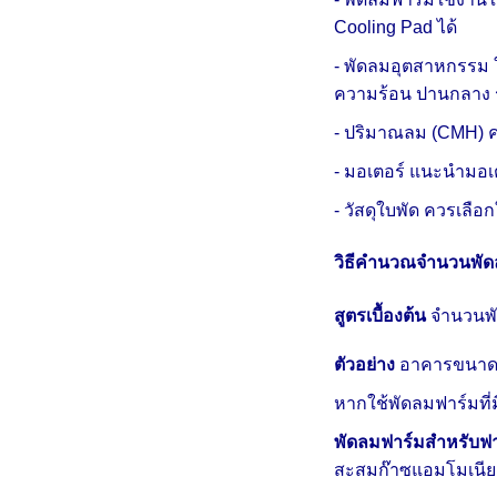
Cooling Pad ได้
- พัดลมอุตสาหกรรม 
ความร้อน ปานกลาง ร
- ปริมาณลม (CMH) ค
- มอเตอร์ แนะนำมอเ
- วัสดุใบพัด ควรเล
วิธีคำนวณจำนวนพัดล
สูตรเบื้องต้น
จำนวนพ
ตัวอย่าง
อาคารขนา
หากใช้พัดลมฟาร์มที
พัดลมฟาร์มสำหรับฟา
สะสมก๊าซแอมโมเนีย เ