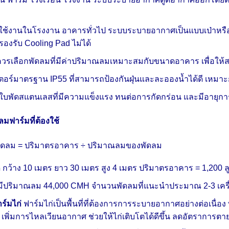
ใช้งานในโรงงาน อาคารทั่วไป ระบบระบายอากาศเป็นแบบเป่าหรื
องรับ Cooling Pad ไม่ได้
วรเลือกพัดลมที่มีค่าปริมาณลมเหมาะสมกับขนาดอาคาร เพื่อให้
ตอร์มาตรฐาน IP55 ที่สามารถป้องกันฝุ่นและละอองน้ำได้ดี เห
ือกใบพัดสแตนเลสที่มีความแข็งแรง ทนต่อการกัดกร่อน และมีอายุ
มฟาร์มที่ต้องใช้
ัดลม = ปริมาตรอาคาร ÷ ปริมาณลมของพัดลม
ด
กว้าง 10 เมตร
ยาว 30 เมตร
สูง 4 เมตร
ปริมาตรอาคาร = 1,200 ล
่มีปริมาณลม 44,000 CMH
จำนวนพัดลมที่แนะนำประมาณ 2-3 เครื่อ
ร์มไก่
ฟาร์มไก่เป็นพื้นที่ที่ต้องการการระบายอากาศอย่างต่อเนื่
พิ่มการไหลเวียนอากาศ ช่วยให้ไก่เติบโตได้ดีขึ้น ลดอัตราการ