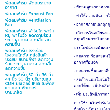
พัดลมฟาร์ม พัดลมระบาย
อากาศ
- พัดลมดูดอากาศภ
พัดลมฟาร์ม Exhaust Fan
- ทำให้ความดันภา
พัดลมฟาร์ม Ventilation
Fan
- อากาศภายนอกถูกดู
พัดลมฟาร์ม ฟาร์มไก่ ฟาร์ม
- เกิดการไหลเวียนของ
หมู ฟาร์มวัว ลดความร้อน
ระบายอากาศ ลดกลิ่น ลด
หมุนเวียนภายในอา
ความชื้น
ประโยชน์ของพัดลมฟา
พัดลมฟาร์ม โรงเรือน
โรงงานโกดัง คลังสินค้า
- ลดความร้อนสะสมใน
โรงยิม สนามกีฬา ลดความ
อากาศร้อนจัด
ร้อน ระบายอากาศ ลดกลิ่น
ลดความชื้น
- ลดความชื้นและกลิ่
พัดลมฟาร์ม 30 นิ้ว 36 นิ้ว
44 นิ้ว 50 นิ้ว ปริมาณลม
- ลดก๊าซแอมโมเนียใน
CMH มอเตอร์ IP55 ใบพัดส
ออกได้อย่างมีประสิ
แตนเลส ชัตเตอร์
บานเกล็ด
- เพิ่มประสิทธิภาพกา
การใช้งานในฟาร์มไก่
ท้ายโรงเรือน ประโยชน์