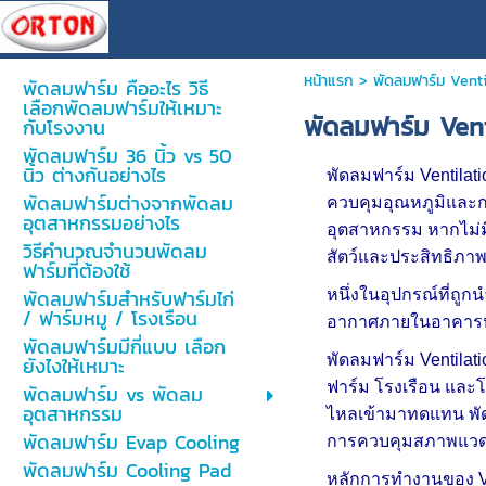
หน้าแรก
>
พัดลมฟาร์ม Venti
พัดลมฟาร์ม คืออะไร วิธี
เลือกพัดลมฟาร์มให้เหมาะ
พัดลมฟาร์ม Vent
กับโรงงาน
พัดลมฟาร์ม 36 นิ้ว vs 50
นิ้ว ต่างกันอย่างไร
พัดลมฟาร์ม Ventila
พัดลมฟาร์มต่างจากพัดลม
ควบคุมอุณหภูมิและก
อุตสาหกรรมอย่างไร
อุตสาหกรรม หากไม่มี
วิธีคำนวณจำนวนพัดลม
สัตว์และประสิทธิภา
ฟาร์มที่ต้องใช้
พัดลมฟาร์มสำหรับฟาร์มไก่
หนึ่งในอุปกรณ์ที่ถู
/ ฟาร์มหมู / โรงเรือน
อากาศภายในอาคารหมุ
พัดลมฟาร์มมีกี่แบบ เลือก
พัดลมฟาร์ม Ventilat
ยังไงให้เหมาะ
ฟาร์ม โรงเรือน และ
พัดลมฟาร์ม vs พัดลม
อุตสาหกรรม
ไหลเข้ามาทดแทน พัดล
พัดลมฟาร์ม Evap Cooling
การควบคุมสภาพแวดล
พัดลมฟาร์ม Cooling Pad
หลักการทำงานของ Ve