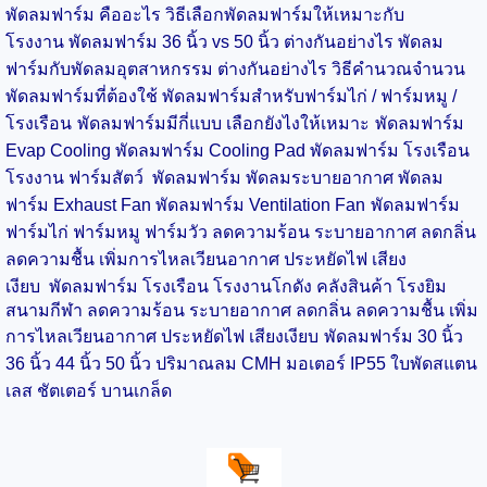
พัดลมฟาร์ม คืออะไร วิธีเลือกพัดลมฟาร์มให้เหมาะกับ
โรงงาน
พัดลมฟาร์ม 36 นิ้ว vs 50 นิ้ว ต่างกันอย่างไร
พัดลม
ฟาร์มกับพัดลมอุตสาหกรรม ต่างกันอย่างไร
วิธีคำนวณจำนวน
พัดลมฟาร์มที่ต้องใช้
พัดลมฟาร์มสำหรับฟาร์มไก่ / ฟาร์มหมู /
โรงเรือน
พัดลมฟาร์มมีกี่แบบ เลือกยังไงให้เหมาะ
พัดลมฟาร์ม
Evap Cooling
พัดลมฟาร์ม Cooling Pad
พัดลมฟาร์ม โรงเรือน
โรงงาน
ฟาร์มสัตว์
พัดลมฟาร์ม พัดลมระบายอากาศ
พัดลม
ฟาร์ม Exhaust Fan
พัดลมฟาร์ม Ventilation Fan
พัดลมฟาร์ม
ฟาร์มไก่
ฟาร์มหมู
ฟาร์มวัว ลดความร้อน ระบายอากาศ ลดกลิ่น
ลดความชื้น เพิ่มการไหลเวียนอากาศ ประหยัดไฟ เสียง
เงียบ
พัดลมฟาร์ม โรงเรือน โรงงาน
โกดัง คลังสินค้า โรงยิม
สนามกีฬา ลดความร้อน ระบายอากาศ ลดกลิ่น ลดความชื้น เพิ่ม
การไหลเวียนอากาศ ประหยัดไฟ เสียงเงียบ
พัดลมฟาร์ม 30 นิ้ว
36 นิ้ว
44 นิ้ว
50 นิ้ว ปริมาณลม CMH มอเตอร์ IP55 ใบพัดสแตน
เลส ชัตเตอร์ บานเกล็ด