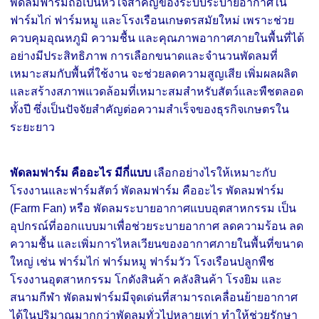
พัดลมฟาร์มถือเป็นหัวใจสำคัญของระบบระบายอากาศใน
ฟาร์มไก่ ฟาร์มหมู และโรงเรือนเกษตรสมัยใหม่ เพราะช่วย
ควบคุมอุณหภูมิ ความชื้น และคุณภาพอากาศภายในพื้นที่ได้
อย่างมีประสิทธิภาพ
การเลือกขนาดและจำนวนพัดลมที่
เหมาะสมกับพื้นที่ใช้งาน จะช่วยลดความสูญเสีย เพิ่มผลผลิต
และสร้างสภาพแวดล้อมที่เหมาะสมสำหรับสัตว์และพืชตลอด
ทั้งปี ซึ่งเป็นปัจจัยสำคัญต่อความสำเร็จของธุรกิจเกษตรใน
ระยะยาว
พัดลมฟาร์ม คืออะไร มีกี่แบบ
เลือกอย่างไรให้เหมาะกับ
โรงงานและฟาร์มสัตว์ พัดลมฟาร์ม คืออะไร พัดลมฟาร์ม
(Farm Fan) หรือ พัดลมระบายอากาศแบบอุตสาหกรรม เป็น
อุปกรณ์ที่ออกแบบมาเพื่อช่วยระบายอากาศ ลดความร้อน ลด
ความชื้น และเพิ่มการไหลเวียนของอากาศภายในพื้นที่ขนาด
ใหญ่ เช่น ฟาร์มไก่ ฟาร์มหมู ฟาร์มวัว โรงเรือนปลูกพืช
โรงงานอุตสาหกรรม โกดังสินค้า คลังสินค้า โรงยิม และ
สนามกีฬา พัดลมฟาร์มมีจุดเด่นที่สามารถเคลื่อนย้ายอากาศ
ได้ในปริมาณมากกว่าพัดลมทั่วไปหลายเท่า ทำให้ช่วยรักษา