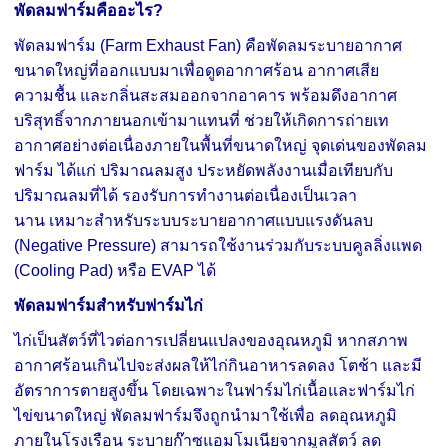
พัดลมฟาร์มคืออะไร?
พัดลมฟาร์ม (Farm Exhaust Fan) คือพัดลมระบายอากาศ
ขนาดใหญ่ที่ออกแบบมาเพื่อดูดอากาศร้อน อากาศเสีย
ความชื้น และกลิ่นสะสมออกจากอาคาร พร้อมดึงอากาศ
บริสุทธิ์จากภายนอกเข้ามาแทนที่ ช่วยให้เกิดการถ่ายเท
อากาศอย่างต่อเนื่องภายในพื้นที่ขนาดใหญ่
จุดเด่นของพัดลม
ฟาร์ม ได้แก่
ปริมาณลมสูง
ประหยัดพลังงานเมื่อเทียบกับ
ปริมาณลมที่ได้
รองรับการทำงานต่อเนื่องเป็นเวลา
นาน
เหมาะสำหรับระบบระบายอากาศแบบแรงดันลบ
(Negative Pressure)
สามารถใช้งานร่วมกับระบบคูลลิ่งแพด
(Cooling Pad) หรือ EVAP ได้
พัดลมฟาร์มสำหรับฟาร์มไก่
ไก่เป็นสัตว์ที่ไวต่อการเปลี่ยนแปลงของอุณหภูมิ หากสภาพ
อากาศร้อนเกินไปจะส่งผลให้ไก่กินอาหารลดลง โตช้า และมี
อัตราการตายสูงขึ้น โดยเฉพาะในฟาร์มไก่เนื้อและฟาร์มไก่
ไข่ขนาดใหญ่
พัดลมฟาร์มจึงถูกนำมาใช้เพื่อ
ลดอุณหภูมิ
ภายในโรงเรือน
ระบายก๊าซแอมโมเนียจากมูลสัตว์
ลด