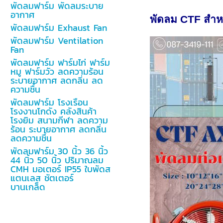
พัดลมฟาร์ม พัดลมระบาย
อากาศ
พัดลม CTF สำห
พัดลมฟาร์ม Exhaust Fan
พัดลมฟาร์ม Ventilation
Fan
พัดลมฟาร์ม ฟาร์มไก่ ฟาร์ม
หมู ฟาร์มวัว ลดความร้อน
ระบายอากาศ ลดกลิ่น ลด
ความชื้น
พัดลมฟาร์ม โรงเรือน
โรงงานโกดัง คลังสินค้า
โรงยิม สนามกีฬา ลดความ
ร้อน ระบายอากาศ ลดกลิ่น
ลดความชื้น
พัดลมฟาร์ม 30 นิ้ว 36 นิ้ว
44 นิ้ว 50 นิ้ว ปริมาณลม
CMH มอเตอร์ IP55 ใบพัดส
แตนเลส ชัตเตอร์
บานเกล็ด