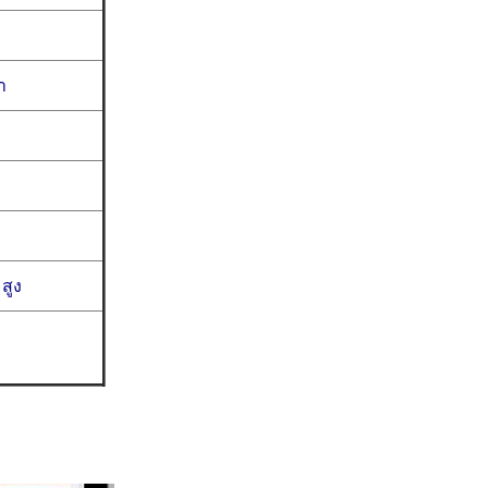
ำ
สูง