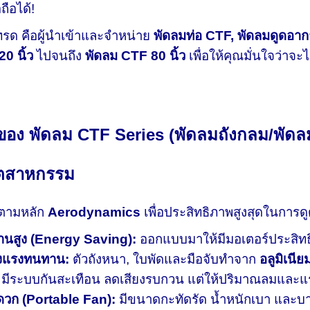
ถือได้!
ทรด คือผู้นำเข้าและจำหน่าย
พัดลมท่อ CTF, พัดลมดูดอา
0 นิ้ว
ไปจนถึง
พัดลม CTF 80 นิ้ว
เพื่อให้คุณมั่นใจว่าจ
นของ พัดลม CTF Series (พัดลมถังกลม/พัดล
ุตสาหกรรม
บตามหลัก
Aerodynamics
เพื่อประสิทธิภาพสูงสุดในการดูด
านสูง (Energy Saving):
ออกแบบมาให้มีมอเตอร์ประสิทธ
็งแรงทนทาน:
ตัวถังหนา, ใบพัดและมือจับทำจาก
อลูมิเนีย
มีระบบกันสะเทือน ลดเสียงรบกวน แต่ให้ปริมาณลมและแร
ะดวก (Portable Fan):
มีขนาดกะทัดรัด น้ำหนักเบา และบางร