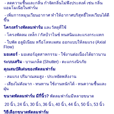
-
ลดความชื้นและกลิ่น กำจัดกลิ่นไม่พึงประสงค์ เช่น กลิ่น
แอมโมเนียในฟาร์ม
-
เพิ่มการหมุนเวียนอากาศ ทำให้อากาศบริสุทธิ์ไหลเวียนได้ดี
ขึ้น
โครงสร้างพัดลมฟาร์ม
และวัสดุที่ใช้
-
โครงพัดลม เหล็ก / กัลป์วาไนซ์ ทนสนิมและแรงกระแทก
-
ใบพัด อลูมิเนียม หรือโลหะผสม ออกแบบให้ลมแรง (
Axial
Flow)
มอเตอร์
-
มอเตอร์อุตสาหกรรม
-
ใช้งานต่อเนื่องได้ยาวนาน
ระบบเสริม
-
บานเกล็ด (
Shutter) -
ตะแกรงนิรภัย
คุณสมบัติเด่นของพัดลมฟาร์ม
-
ลมแรง ปริมาณลมสูง -
ประหยัดพลังงาน
-
เสียงไม่ดังมาก -
ทนทาน ใช้งานหนักได้ -
ทนความชื้นและ
ฝุ่น
ขนาดพัดลมฟาร์ม มีกี่นิ้ว
?
พัดลมฟาร์มมีหลายขนาด
20 นิ้ว
,
24 นิ้ว
,
30 นิ้ว
,
36 นิ้ว
,
40 นิ้ว
,
44 นิ้ว
,
50 นิ้ว
,
53 นิ้ว
วิธีเลือกขนาดพัดลมฟาร์ม