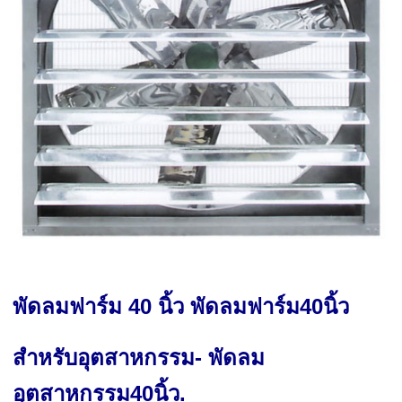
พัดลมฟาร์ม 40 นิ้ว พัดลมฟาร์ม40นิ้ว
สำหรับอุตสาหกรรม- พัดลม
อุตสาหกรรม40นิ้ว.