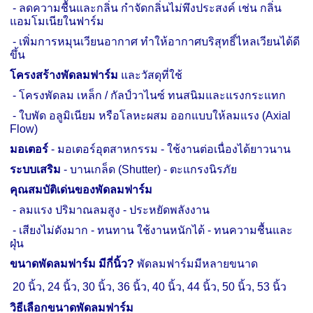
-
ลดความชื้นและกลิ่น กำจัดกลิ่นไม่พึงประสงค์ เช่น กลิ่น
แอมโมเนียในฟาร์ม
-
เพิ่มการหมุนเวียนอากาศ ทำให้อากาศบริสุทธิ์ไหลเวียนได้ดี
ขึ้น
โครงสร้างพัดลมฟาร์ม
และวัสดุที่ใช้
-
โครงพัดลม เหล็ก / กัลป์วาไนซ์ ทนสนิมและแรงกระแทก
-
ใบพัด อลูมิเนียม หรือโลหะผสม ออกแบบให้ลมแรง (
Axial
Flow)
มอเตอร์
-
มอเตอร์อุตสาหกรรม
-
ใช้งานต่อเนื่องได้ยาวนาน
ระบบเสริม
-
บานเกล็ด (
Shutter) -
ตะแกรงนิรภัย
คุณสมบัติเด่นของพัดลมฟาร์ม
-
ลมแรง ปริมาณลมสูง -
ประหยัดพลังงาน
-
เสียงไม่ดังมาก -
ทนทาน ใช้งานหนักได้ -
ทนความชื้นและ
ฝุ่น
ขนาดพัดลมฟาร์ม มีกี่นิ้ว
?
พัดลมฟาร์มมีหลายขนาด
20 นิ้ว
,
24 นิ้ว
,
30 นิ้ว
,
36 นิ้ว
,
40 นิ้ว
,
44 นิ้ว
,
50 นิ้ว
,
53 นิ้ว
วิธีเลือกขนาดพัดลมฟาร์ม