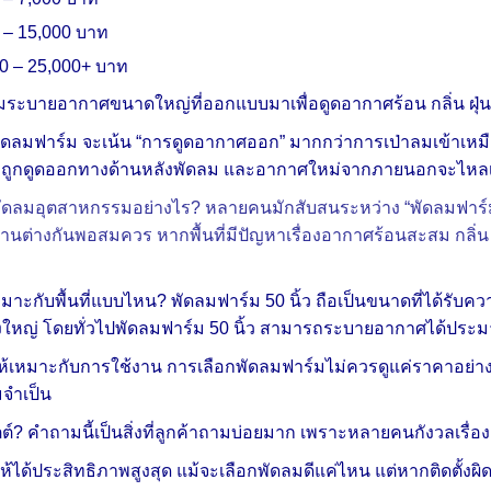
 – 15,000 บาท
00 – 25,000+ บาท
ลมระบายอากาศขนาดใหญ่ที่ออกแบบมาเพื่อดูดอากาศร้อน กลิ่น ฝุ่
ลมฟาร์ม จะเน้น “การดูดอากาศออก” มากกว่าการเป่าลมเข้าเหมื
ถูกดูดออกทางด้านหลังพัดลม และอากาศใหม่จากภายนอกจะไหลเ
ัดลมอุตสาหกรรมอย่างไร? หลายคนมักสับสนระหว่าง “พัดลมฟาร์ม”
้งานต่างกันพอสมควร หากพื้นที่มีปัญหาเรื่องอากาศร้อนสะสม กลิ
เหมาะกับพื้นที่แบบไหน? พัดลมฟาร์ม 50 นิ้ว ถือเป็นขนาดที่ได้รั
ึงใหญ่ โดยทั่วไปพัดลมฟาร์ม 50 นิ้ว สามารถระบายอากาศได้ประมา
มให้เหมาะกับการใช้งาน การเลือกพัดลมฟาร์มไม่ควรดูแค่ราคาอย่
มจำเป็น
ตต์? คำถามนี้เป็นสิ่งที่ลูกค้าถามบ่อยมาก เพราะหลายคนกังวลเรื่
มให้ได้ประสิทธิภาพสูงสุด แม้จะเลือกพัดลมดีแค่ไหน แต่หากติดตั้งผิ