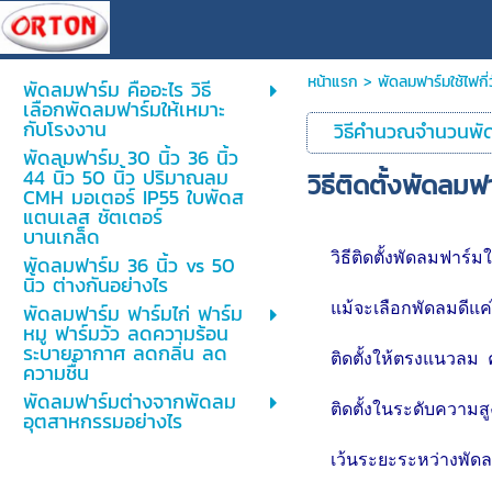
หน้าแรก
>
พัดลมฟาร์มใช้ไฟกี่
พัดลมฟาร์ม คืออะไร วิธี
เลือกพัดลมฟาร์มให้เหมาะ
กับโรงงาน
วิธีคำนวณจำนวนพั
พัดลมฟาร์ม 30 นิ้ว 36 นิ้ว
44 นิ้ว 50 นิ้ว ปริมาณลม
วิธีติดตั้งพัดลมฟ
CMH มอเตอร์ IP55 ใบพัดส
แตนเลส ชัตเตอร์
บานเกล็ด
วิธีติดตั้งพัดลมฟาร์
พัดลมฟาร์ม 36 นิ้ว vs 50
นิ้ว ต่างกันอย่างไร
พัดลมฟาร์ม ฟาร์มไก่ ฟาร์ม
แม้จะเลือกพัดลมดีแค่
หมู ฟาร์มวัว ลดความร้อน
ระบายอากาศ ลดกลิ่น ลด
ติดตั้งให้ตรงแนวลม ค
ความชื้น
พัดลมฟาร์มต่างจากพัดลม
ติดตั้งในระดับความส
อุตสาหกรรมอย่างไร
เว้นระยะระหว่างพัด