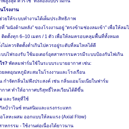
พสูงสุด ควรใช้ “ทั้งสองแบบร่วมกัน”
มในโรงงาน
จะช่วยให้ระบบทำงานได้เต็มประสิทธิภาพ
ั้งที่ “ผนังด้านหลัง” ของโรงงานอยู่ “ตรงข้ามช่องลมเข้า” เพื่อให้ล
ดตั้งทุก 6–10 เมตร / 1 ตัว เพื่อให้ลมครอบคลุมพื้นที่ทั้งหมด
งไม่ควรติดตั้งต่ำเกินไปควรอยู่ระดับที่ลมไหลได้ดี
ระบบไฟรองรับ ใช้มอเตอร์อุตสาหกรรมควรมีระบบป้องกันไฟเกิน
ะไร
?
พัดลมฟาร์มใช้ในระบบระบายอากาศ เช่น:
วยลดอุณหภูมิสะสมในโรงงานและโรงเรือน
 กำจัดกลิ่นไม่พึงประสงค์ เช่น กลิ่นแอมโมเนียในฟาร์ม
กาศ ทำให้อากาศบริสุทธิ์ไหลเวียนได้ดีขึ้น
ม
และวัสดุที่ใช้
/ กัลป์วาไนซ์ ทนสนิมและแรงกระแทก
หรือโลหะผสม ออกแบบให้ลมแรง (
Axial Flow)
ตสาหกรรม
-
ใช้งานต่อเนื่องได้ยาวนาน