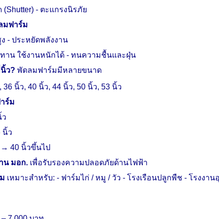
 (
Shutter) -
ตะแกรงนิรภัย
ดลมฟาร์ม
ง -
ประหยัดพลังงาน
าน ใช้งานหนักได้ -
ทนความชื้นและฝุ่น
นิ้ว
?
พัดลมฟาร์มมีหลายขนาด
,
36 นิ้ว
,
40 นิ้ว
,
44 นิ้ว
,
50 นิ้ว
,
53 นิ้ว
าร์ม
ิ้ว
 นิ้ว
 40 นิ้วขึ้นไป
ฐาน มอก.
เพื่อรับรองความปลอดภัยด้านไฟฟ้า
์ม
เหมาะสำหรับ:
-
ฟาร์มไก่ / หมู / วัว
-
โรงเรือนปลูกพืช
-
โรงงาน
 – 7,000 บาท